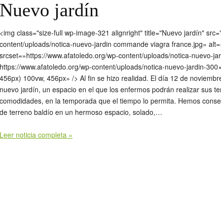
Nuevo jardín
<img class="size-full wp-image-321 alignright" title="Nuevo jardín" src
content/uploads/notica-nuevo-jardin commande viagra france.jpg» alt
srcset=»https://www.afatoledo.org/wp-content/uploads/notica-nuevo-jar
https://www.afatoledo.org/wp-content/uploads/notica-nuevo-jardin-30
456px) 100vw, 456px» /> Al fin se hizo realidad. El día 12 de noviemb
nuevo jardín, un espacio en el que los enfermos podrán realizar sus tera
comodidades, en la temporada que el tiempo lo permita. Hemos conse
de terreno baldío en un hermoso espacio, solado,…
Leer noticia completa »