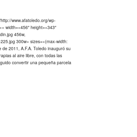
="http://www.afatoledo.org/wp-
=»» width=»456″ height=»343″
din.jpg 456w,
0×225.jpg 300w» sizes=»(max-width:
re de 2011, A.F.A. Toledo inauguró su
pias al aire libre, con todas las
guido convertir una pequeña parcela