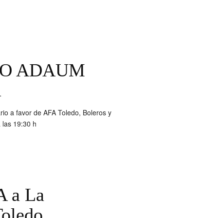
IO ADAUM
A
io a favor de AFA Toledo, Boleros y
 las 19:30 h
A a La
Toledo